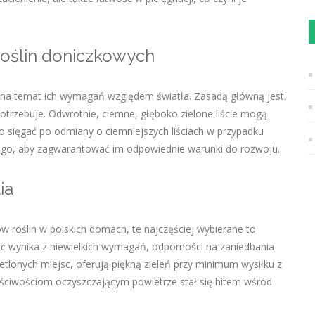
 roślin doniczkowych
k na temat ich wymagań względem światła. Zasadą główną jest,
 potrzebuje. Odwrotnie, ciemne, głęboko zielone liście mogą
o sięgać po odmiany o ciemniejszych liściach w przypadku
ego, aby zagwarantować im odpowiednie warunki do rozwoju.
ia
roślin w polskich domach, te najczęściej wybierane to
ość wynika z niewielkich wymagań, odporności na zaniedbania
tlonych miejsc, oferują piękną zieleń przy minimum wysiłku z
aściwościom oczyszczającym powietrze stał się hitem wśród