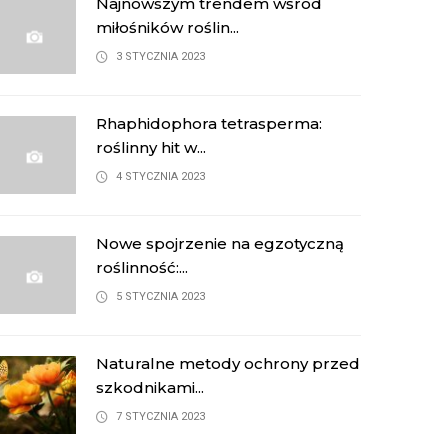
Najnowszym trendem wśród
miłośników roślin...
3 STYCZNIA 2023
Rhaphidophora tetrasperma:
roślinny hit w...
4 STYCZNIA 2023
Nowe spojrzenie na egzotyczną
roślinność:...
5 STYCZNIA 2023
Naturalne metody ochrony przed
szkodnikami...
7 STYCZNIA 2023