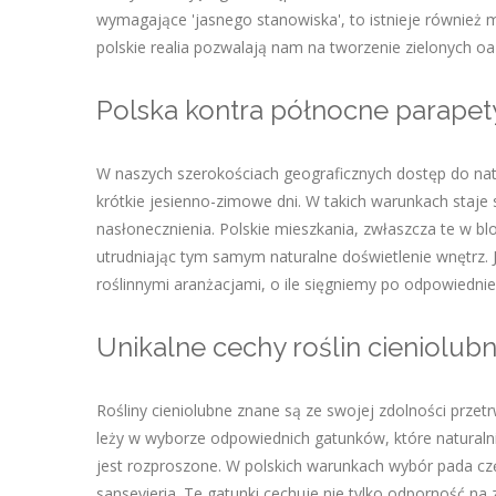
wymagające 'jasnego stanowiska', to istnieje również
polskie realia pozwalają nam na tworzenie zielonych o
Polska kontra północne parapet
W naszych szerokościach geograficznych dostęp do nat
krótkie jesienno-zimowe dni. W takich warunkach staje
nasłonecznienia. Polskie mieszkania, zwłaszcza te w b
utrudniając tym samym naturalne doświetlenie wnętrz. 
roślinnymi aranżacjami, o ile sięgniemy po odpowiednie 
Unikalne cechy roślin cieniolub
Rośliny cieniolubne znane są ze swojej zdolności prze
leży w wyborze odpowiednich gatunków, które naturalni
jest rozproszone. W polskich warunkach wybór pada częs
sansevieria. Te gatunki cechuje nie tylko odporność na z