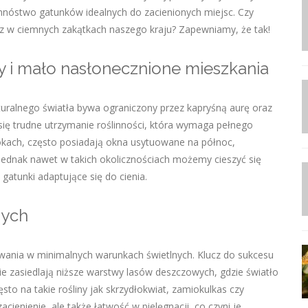
 mnóstwo gatunków idealnych do zacienionych miejsc. Czy
az w ciemnych zakątkach naszego kraju? Zapewniamy, że tak!
y i mało nasłonecznione mieszkania
uralnego światła bywa ograniczony przez kapryśną aurę oraz
 się trudne utrzymanie roślinności, która wymaga pełnego
lokach, często posiadają okna usytuowane na północ,
Jednak nawet w takich okolicznościach możemy cieszyć się
gatunki adaptujące się do cienia.
nych
trwania w minimalnych warunkach świetlnych. Klucz do sukcesu
e zasiedlają niższe warstwy lasów deszczowych, gdzie światło
to na takie rośliny jak skrzydłokwiat, zamiokulkas czy
acienienie, ale także łatwość w pielęgnacji, co czyni je