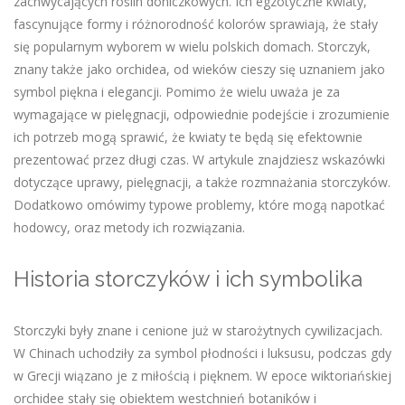
zachwycających roślin doniczkowych. Ich egzotyczne kwiaty,
fascynujące formy i różnorodność kolorów sprawiają, że stały
się popularnym wyborem w wielu polskich domach. Storczyk,
znany także jako orchidea, od wieków cieszy się uznaniem jako
symbol piękna i elegancji. Pomimo że wielu uważa je za
wymagające w pielęgnacji, odpowiednie podejście i zrozumienie
ich potrzeb mogą sprawić, że kwiaty te będą się efektownie
prezentować przez długi czas. W artykule znajdziesz wskazówki
dotyczące uprawy, pielęgnacji, a także rozmnażania storczyków.
Dodatkowo omówimy typowe problemy, które mogą napotkać
hodowcy, oraz metody ich rozwiązania.
Historia storczyków i ich symbolika
Storczyki były znane i cenione już w starożytnych cywilizacjach.
W Chinach uchodziły za symbol płodności i luksusu, podczas gdy
w Grecji wiązano je z miłością i pięknem. W epoce wiktoriańskiej
orchidee stały się obiektem westchnień botaników i