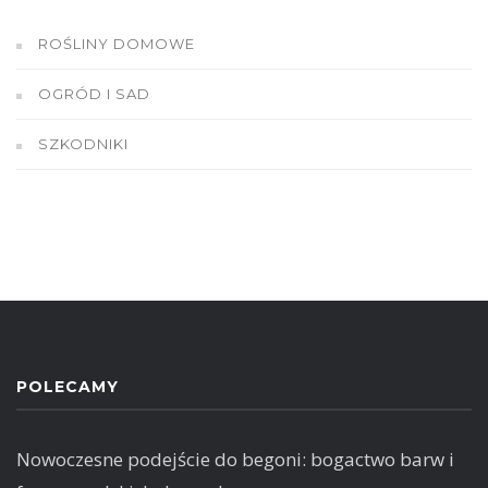
ROŚLINY DOMOWE
OGRÓD I SAD
SZKODNIKI
POLECAMY
Nowoczesne podejście do begoni: bogactwo barw i