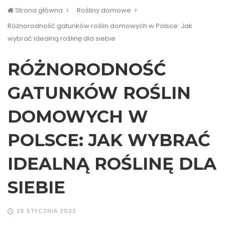
Strona główna
Rośliny domowe
Różnorodność gatunków roślin domowych w Polsce: Jak
wybrać idealną roślinę dla siebie
RÓŻNORODNOŚĆ
GATUNKÓW ROŚLIN
DOMOWYCH W
POLSCE: JAK WYBRAĆ
IDEALNĄ ROŚLINĘ DLA
SIEBIE
25 STYCZNIA 2023