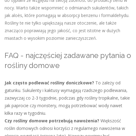
do sypialni ze względu na swoją zdolność do produkcji tlenu w
nocy. Warto także wspomnieć o odmianach sukulentów, takich
jak aloès, które pomagają w absorpcji benzenu i formaldehydu.
Rośliny te nie tylko upiększają nasze otoczenie, ale także
znacząco poprawiają jego jakość, co jest istotne w dużych
miastach o wysokim poziomie zanieczyszczeń.
FAQ - najczęściej zadawane pytania o
rośliny domowe
Jak często podlewać rośliny doniczkowe?
To zależy od
gatunku. Sukulenty i kaktusy wymagają rzadszego podlewania,
zazwyczaj co 2-3 tygodnie, podczas gdy rośliny tropikalne, takie
jak paprocie czy monstery, mogą potrzebować wody nawet
kilka razy w tygodniu.
Czy rośliny domowe potrzebują nawożenia?
Większość
roślin domowych odnosi korzyści z regularnego nawożenia w
okresie wegetacji (wiosna-lato). Nawozy powinny być