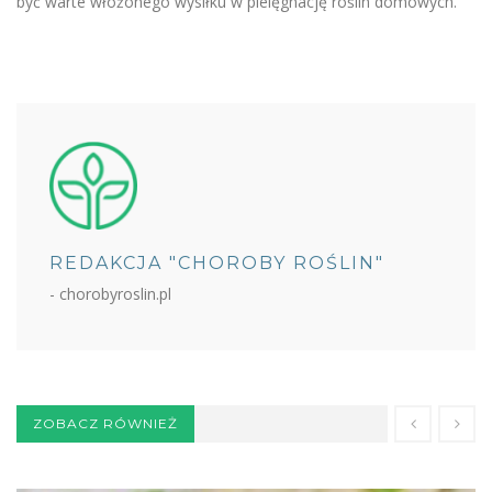
być warte włożonego wysiłku w pielęgnację roślin domowych.
REDAKCJA "CHOROBY ROŚLIN"
- chorobyroslin.pl
ZOBACZ RÓWNIEŻ