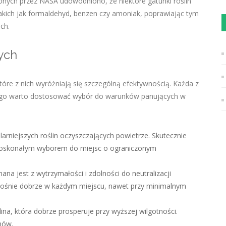
nych przez NASA udowodniono, że niektóre gatunki roślin
kich jak formaldehyd, benzen czy amoniak, poprawiając tym
ch.
nych
które z nich wyróżniają się szczególną efektywnością. Każda z
latego warto dostosować wybór do warunków panujących w
arniejszych roślin oczyszczających powietrze. Skutecznie
 doskonałym wyborem do miejsc o ograniczonym
nana jest z wytrzymałości i zdolności do neutralizacji
Rośnie dobrze w każdym miejscu, nawet przy minimalnym
lina, która dobrze prosperuje przy wyższej wilgotności.
nów.