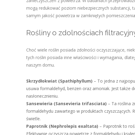
zanieczyszczeń z powietrza. W badaniach przeprowadzo
mogą redukować poziom niebezpiecznych substancji, ta
samym jakość powietrza w zamkniętych pomieszczenia
Rośliny o zdolnościach filtracyj
Choć wiele roślin posiada zdolności oczyszczające, nie
tych roślin posiada inne właściwości i wymagania, d
naszym domu.
Skrzydłokwiat (Spathiphyllum)
– To jedna z najpopul
usuwa formaldehyd, benzen oraz amoniak. Jest także
nasłonecznieniu.
Sansewieria (Sansevieria trifasciata)
– Ta roślina z
formaldehydu zawartego w produktach czyszczących. 
świetle.
Paprotnik (Nephrolepis exaltata)
– Paprotnik to roś
Efektywnie oczyszcza powietrze z formaldehydu i ksyle