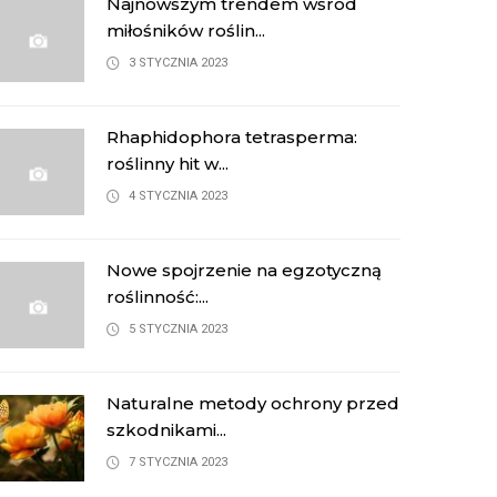
Najnowszym trendem wśród
miłośników roślin...
3 STYCZNIA 2023
Rhaphidophora tetrasperma:
roślinny hit w...
4 STYCZNIA 2023
Nowe spojrzenie na egzotyczną
roślinność:...
5 STYCZNIA 2023
Naturalne metody ochrony przed
szkodnikami...
7 STYCZNIA 2023