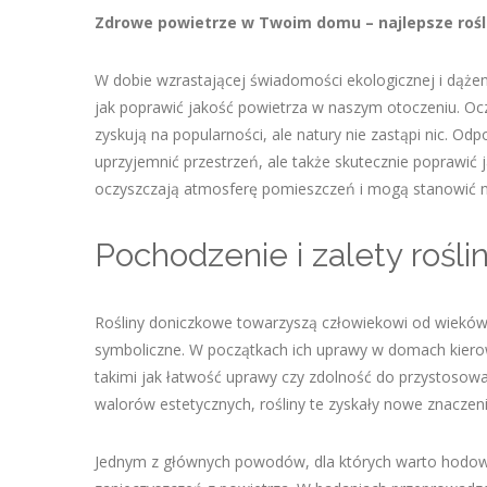
Zdrowe powietrze w Twoim domu – najlepsze rośl
W dobie wzrastającej świadomości ekologicznej i dążen
jak poprawić jakość powietrza w naszym otoczeniu. Oczy
zyskują na popularności, ale natury nie zastąpi nic. O
uprzyjemnić przestrzeń, ale także skutecznie poprawić j
oczyszczają atmosferę pomieszczeń i mogą stanowić nat
Pochodzenie i zalety rośl
Rośliny doniczkowe towarzyszą człowiekowi od wieków,
symboliczne. W początkach ich uprawy w domach kiero
takimi jak łatwość uprawy czy zdolność do przystoso
walorów estetycznych, rośliny te zyskały nowe znaczeni
Jednym z głównych powodów, dla których warto hodować 