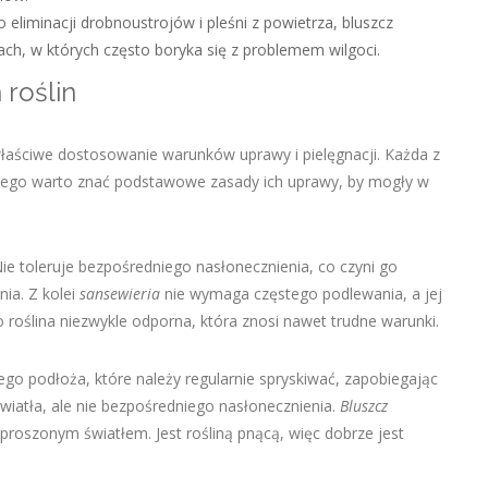
 eliminacji drobnoustrojów i pleśni z powietrza, bluszcz
ch, w których często boryka się z problemem wilgoci.
 roślin
 właściwe dostosowanie warunków uprawy i pielęgnacji. Każda z
atego warto znać podstawowe zasady ich uprawy, by mogły w
Nie toleruje bezpośredniego nasłonecznienia, co czyni go
ia. Z kolei
sansewieria
nie wymaga częstego podlewania, a jej
 roślina niezwykle odporna, która znosi nawet trudne warunki.
go podłoża, które należy regularnie spryskiwać, zapobiegając
światła, ale nie bezpośredniego nasłonecznienia.
Bluszcz
proszonym światłem. Jest rośliną pnącą, więc dobrze jest