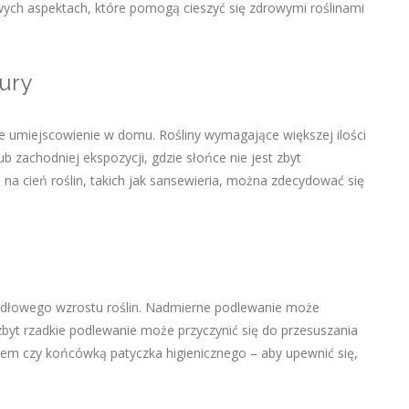
zowych aspektach, które pomogą cieszyć się zdrowymi roślinami
tury
e umiejscowienie w domu. Rośliny wymagające większej ilości
ub zachodniej ekspozycji, gdzie słońce nie jest zbyt
na cień roślin, takich jak sansewieria, można zdecydować się
widłowego wzrostu roślin. Nadmierne podlewanie może
i zbyt rzadkie podlewanie może przyczynić się do przesuszania
alcem czy końcówką patyczka higienicznego – aby upewnić się,